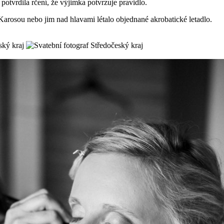
potvrdila rčení, že výjimka potvrzuje pravidlo.
rosou nebo jim nad hlavami létalo objednané akrobatické letadlo.