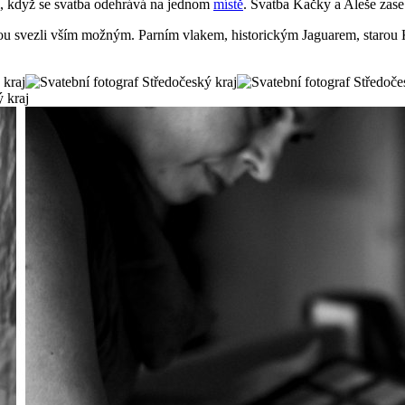
pší, když se svatba odehrává na jednom
místě
. Svatba Kačky a Aleše zase 
u svezli vším možným. Parním vlakem, historickým Jaguarem, starou Ka