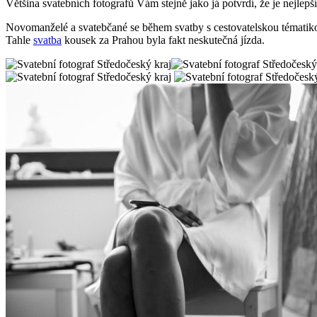
Většina svatebních fotografů Vám stejně jako já potvrdí, že je nejle
Novomanželé a svatebčané se během svatby s cestovatelskou tématiko
Tahle
svatba
kousek za Prahou byla fakt neskutečná jízda.