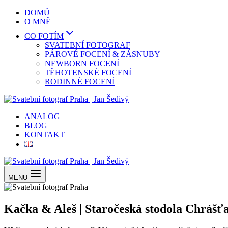
Přeskočit
DOMŮ
na
O MNĚ
obsah
CO FOTÍM
SVATEBNÍ FOTOGRAF
PÁROVÉ FOCENÍ & ZÁSNUBY
NEWBORN FOCENÍ
TĚHOTENSKÉ FOCENÍ
RODINNÉ FOCENÍ
ANALOG
BLOG
KONTAKT
MENU
Kačka & Aleš | Staročeská stodola Chrášť