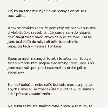
Prý by na sebe měl být člověk hodný a občas se i
pochválit…
A tak se chválím za to, že jsem celý rok poctivě suploval
chybějící půlku svateb tím, že jsem si sám domlouval
nejrůznější focení navíc, abych nevyšel ze cviku. Častěji
jsem bral foťák do ruky i při běžných rodinných
příležitostech – hlavně s Toníkem.
Spoustu mých rodinných fotek z letoška, ale i fotky z
focení s modelkami (nejen) z agentury
Fresh Face
, s níž
jsme navázali spolupráci, naleznete v druhé půlce
slideshow.
Jsem už bohužel, nebo spíše bohudík, moc starý na to,
abych si myslel, že změna čísla z 2020 na 2021 sama o
sobě přinese zásadní změnu.
Ne, budu se muset snažit hlavně já sám. A to budu, to