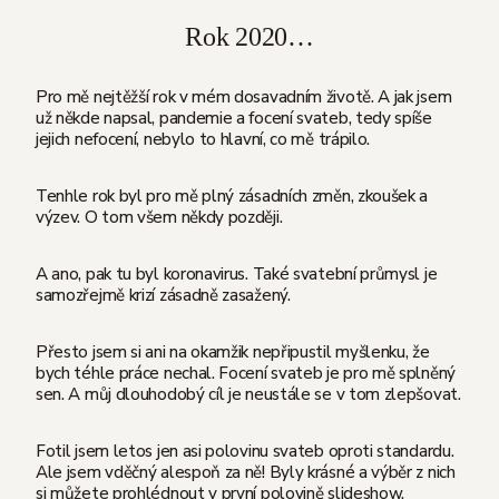
Rok 2020…
Pro mě nejtěžší rok v mém dosavadním životě. A jak jsem
už někde napsal, pandemie a focení svateb, tedy spíše
jejich nefocení, nebylo to hlavní, co mě trápilo.
Tenhle rok byl pro mě plný zásadních změn, zkoušek a
výzev. O tom všem někdy později.
A ano, pak tu byl koronavirus. Také svatební průmysl je
samozřejmě krizí zásadně zasažený.
Přesto jsem si ani na okamžik nepřipustil myšlenku, že
bych téhle práce nechal. Focení svateb je pro mě splněný
sen. A můj dlouhodobý cíl je neustále se v tom zlepšovat.
Fotil jsem letos jen asi polovinu svateb oproti standardu.
Ale jsem vděčný alespoň za ně! Byly krásné a výběr z nich
si můžete prohlédnout v první polovině slideshow.