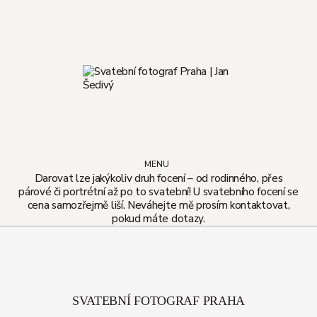
Přeskočit
na
obsah
MENU
Darovat lze jakýkoliv druh focení – od rodinného, přes
párové či portrétní až po to svatební! U svatebního focení se
cena samozřejmě liší. Neváhejte mě prosím kontaktovat,
pokud máte dotazy.
SVATEBNÍ FOTOGRAF PRAHA